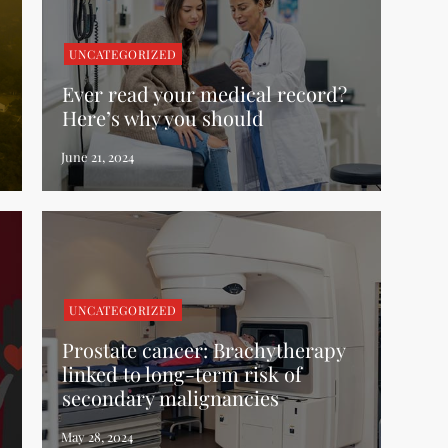
UNCATEGORIZED
Ever read your medical record?
Here’s why you should
UNCATEGORIZED
Prostate cancer: Brachytherapy
linked to long-term risk of
secondary malignancies