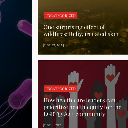
UNCATEGORIZED
One surprising effect of
wildfires: Itchy, irritated skin
UNCATEGORIZED
How health care leaders can
prioritize health equity for the
LGBTQIA2+ community