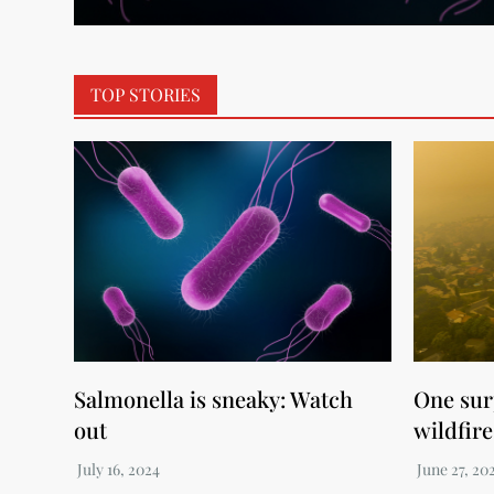
TOP STORIES
Salmonella is sneaky: Watch
One surp
out
wildfire