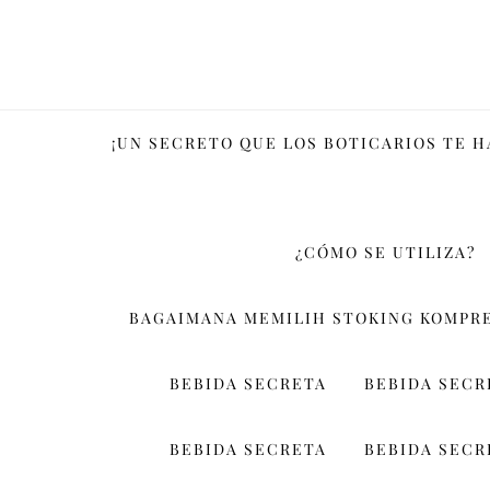
Skip
to
content
¡UN SECRETO QUE LOS BOTICARIOS TE 
¿CÓMO SE UTILIZA?
BAGAIMANA MEMILIH STOKING KOMPRE
BEBIDA SECRETA
BEBIDA SECR
BEBIDA SECRETA
BEBIDA SECR