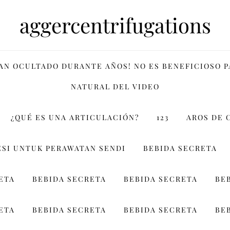
aggercentrifugations
HAN OCULTADO DURANTE AÑOS! NO ES BENEFICIOSO 
NATURAL DEL VIDEO
¿QUÉ ES UNA ARTICULACIÓN?
123
AROS DE 
SI UNTUK PERAWATAN SENDI
BEBIDA SECRETA
ETA
BEBIDA SECRETA
BEBIDA SECRETA
BE
ETA
BEBIDA SECRETA
BEBIDA SECRETA
BE