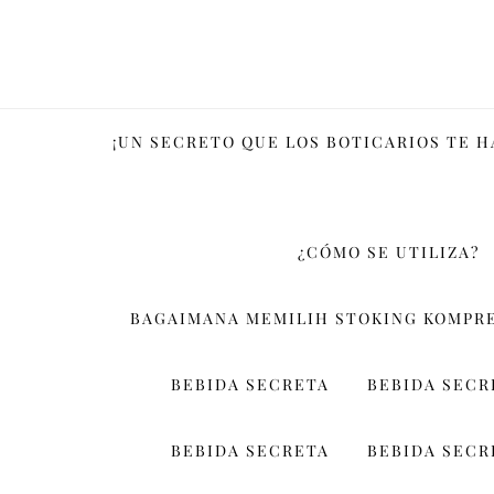
Skip
to
content
¡UN SECRETO QUE LOS BOTICARIOS TE 
¿CÓMO SE UTILIZA?
BAGAIMANA MEMILIH STOKING KOMPRE
BEBIDA SECRETA
BEBIDA SECR
BEBIDA SECRETA
BEBIDA SECR