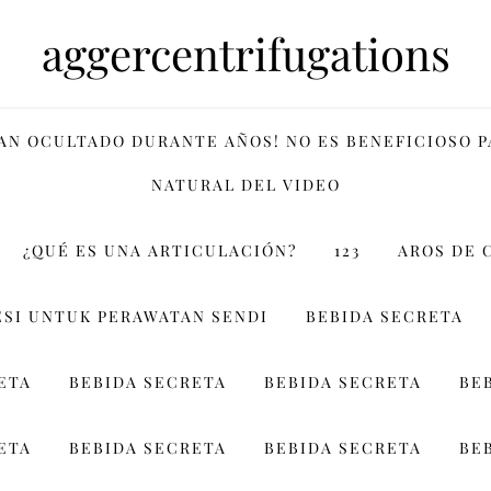
aggercentrifugations
HAN OCULTADO DURANTE AÑOS! NO ES BENEFICIOSO 
NATURAL DEL VIDEO
¿QUÉ ES UNA ARTICULACIÓN?
123
AROS DE 
SI UNTUK PERAWATAN SENDI
BEBIDA SECRETA
ETA
BEBIDA SECRETA
BEBIDA SECRETA
BE
ETA
BEBIDA SECRETA
BEBIDA SECRETA
BE