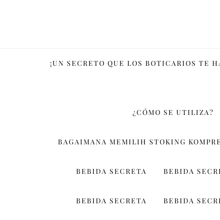
Skip
to
content
¡UN SECRETO QUE LOS BOTICARIOS TE 
¿CÓMO SE UTILIZA?
BAGAIMANA MEMILIH STOKING KOMPRE
BEBIDA SECRETA
BEBIDA SECR
BEBIDA SECRETA
BEBIDA SECR