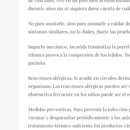
de vida sano, vive en un piso bien acondicionad
durante años sin ni siquiera darse cuenta de cuál
No para asustarle, sino para animarle a cuidar de
síntomas similares, no lo dudes, ¡hazte las prueb
Impacto mecánico. Ascarida traumatiza la pared 
riñones provoca la compresión de los tejidos. To
parásito.
Reacciones alérgicas. Si acudir en círculos derma
organismo. Las reacciones alérgicas pueden ser 
obstructiva frecuente en los niños puede ser el r
Medidas preventivas. Para prevenir la infección p
vacunar y desparasitar periódicamente a los ani
tratamiento térmico suficiente los productos cá