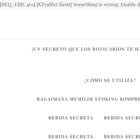
[REQ_ERR: 401] [KTrafficClient] Something is wrong. Enable d
Skip
to
content
¡UN SECRETO QUE LOS BOTICARIOS TE 
¿CÓMO SE UTILIZA?
BAGAIMANA MEMILIH STOKING KOMPRE
BEBIDA SECRETA
BEBIDA SECR
BEBIDA SECRETA
BEBIDA SECR