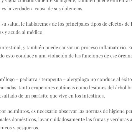
o y vigila cuidadosamente su higiene, también puede enfrentars
 es la verdadera causa de sus dolencias.
 su salud, le hablaremos de los principales tipos de efectos de
as y acude al médico!
intestinal, y también puede causar un proceso inflamatorio. E
do esto conduce a una violación de las funciones de ese órgano
tólogo – pediatra / terapeuta – alergólogo no conduce al éxito,
variadas: tanto erupciones cutáneas como lesiones del árbol 
esultado de un parásito que vive en los intestinos.
or helmintos, es necesario observar las normas de higiene pers
males domésticos, lavar cuidadosamente las frutas y verduras 
rnicos y pesqueros.