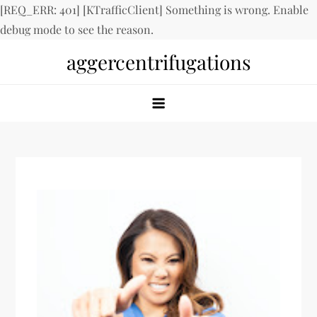
[REQ_ERR: 401] [KTrafficClient] Something is wrong. Enable
debug mode to see the reason.
Skip
aggercentrifugations
to
content